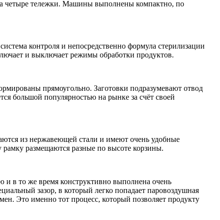
в на четыре тележки. Машины выполнены компактно, по
 система контроля и непосредственно формула стерилизации
ключает и выключает режимы обработки продуктов.
формированы прямоугольно. Заготовки подразумевают отвод
ется большой популярностью на рынке за счёт своей
ваются из нержавеющей стали и имеют очень удобные
у рамку размещаются разные по высоте корзины.
ю и в то же время конструктивно выполнена очень
ециальный зазор, в который легко попадает паровоздушная
мен. Это именно тот процесс, который позволяет продукту