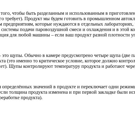
 того, чтобы быть разделанным и использованным в приготовлен
го требует). Продукт мы будем готовить в промышленном автокл
ым предприятиям, которые нуждаются в отдельных лабораториях,
е системы подачи паровоздушной смеси и охлаждения и в этой к
пция для любой машины – если ваш продукт разной плотности уп
 это щупы. Обычно в камере предусмотрено четыре щупа (две па
 (это именно то критическое условие, которое должно контрол
нет). Щупы контролируют температуру продукта и работают чер
определённых значений в продукте и переключает одни режимы 
если толщина продукта изменена и при первой закладке были и
еработке продукта).