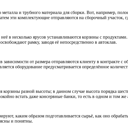
 металла и трубного материала для сборки. Вот, например, поло
затем эти комплектующие отправляются на сборочный участок, г
 неё в несколько ярусов устанавливаются корзины с продуктами.
освобождают рамку, заводя её непосредственно в автоклав.
 в зависимости от размера отправляются клиенту в контракте с о
авляется оборудование предусматривается определённое количес
ся корзины разной высоты; в данном случае высота порядка шес
окойно встать даже консервные банки, то есть в одном и том ж
ируют, каким образом подготавливается сырьё, как оно обрабаты
 ясны и понятны.