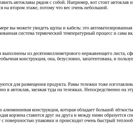
ставить автоклавы рядом с собой. Например, вот стоит автокла
я на втором этаже, потому что вес очень небольшой.
мере вы можете увидеть щупы и кабель: это автоматизированная
зованная система термический температурный процесс и сама в
они выполнены из десятимиллиметрового нержавеющего листа, с
обычная конструкция, она, безусловно, запатентована, и пользу
зуются для размещения продукта. Рамы тележки тоже изготавли
о в автоклав, заезжая туда на тележках. Непосредственно на эт
о алюминиевая конструкция, которая обладает большой лёгкость
дая корзина ставится друг на друга и между ними образуется сп
т с поверхностью упаковки и происходит очень быстрый теплооб