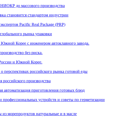
т НИОКР до массового производства
овка становится стандартом индустрии
кспертов Pacific Real Package (PRP)
 глобального рынка упаковки
 в Южной Корее с инженером автоклавного завода.
производство без риска.
 России и Южной Корее.
 о перспективах российского рынка готовой еды
ля российского производства
 автоматизация приготовления готовых блюд
и профессиональных устройств и советы по герметизации
ы из морепродуктов натуральные и в масле