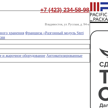
+7 (423) 234-58-98
Владивосток, ул. Русская, д. 94-а
ного хранения
Франшиза «Разгонный модуль Steri
сии
е и жарочное оборудование
Автоматизированные