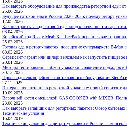
15.07.2026
Как выбрать оборудование для производства ретортной еды: о
25.06.2026
Будущее готовой еды в России 2026–2035: почему реторт-упак
12.05.2026
Как построить завод готовой еды «под ключ»: опыт и гарантии э
08.04.2026
Корейский код Ready Meal: Как LeePack переписывает правила
25.03.2026
Готовая еда в реторт-пакетах: посещение супермаркета E-Mart
08.03.2026
Сервисант-гарант или дилер: выясняем как запустить пищевое 
20.01.2026
Методы тестирования гибкой упаковки: сравнение подходов в
30.12.2025
Производитель корейского автоклавного оборудования SteriAce
27.11.2025
Энтеральное питание в ретортной упаковке: новый горизонт д
10.09.2025
Варочный котел с мешалкой GAS COOKER with MIXER: Полная
23.08.2025
Как выбрать запайщик для ретортных пакетов: Обзор бытовых 
Технические условия
16.04.2019
Технические условия для реторт-упаковки в России — консерв