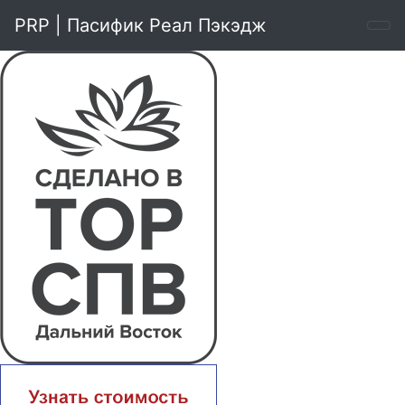
PRP | Пасифик Реал Пэкэдж