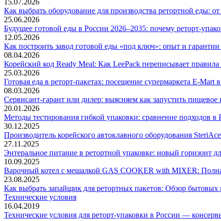
15.07.2026
Как выбрать оборудование для производства ретортной еды: о
25.06.2026
Будущее готовой еды в России 2026–2035: почему реторт-упак
12.05.2026
Как построить завод готовой еды «под ключ»: опыт и гарантии э
08.04.2026
Корейский код Ready Meal: Как LeePack переписывает правила
25.03.2026
Готовая еда в реторт-пакетах: посещение супермаркета E-Mart
08.03.2026
Сервисант-гарант или дилер: выясняем как запустить пищевое 
20.01.2026
Методы тестирования гибкой упаковки: сравнение подходов в
30.12.2025
Производитель корейского автоклавного оборудования SteriAce
27.11.2025
Энтеральное питание в ретортной упаковке: новый горизонт д
10.09.2025
Варочный котел с мешалкой GAS COOKER with MIXER: Полная
23.08.2025
Как выбрать запайщик для ретортных пакетов: Обзор бытовых 
Технические условия
16.04.2019
Технические условия для реторт-упаковки в России — консерв