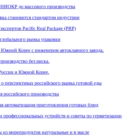
т НИОКР до массового производства
овка становится стандартом индустрии
кспертов Pacific Real Package (PRP)
 глобального рынка упаковки
 в Южной Корее с инженером автоклавного завода.
производство без риска.
 России и Южной Корее.
 о перспективах российского рынка готовой еды
ля российского производства
 автоматизация приготовления готовых блюд
и профессиональных устройств и советы по герметизации
ы из морепродуктов натуральные и в масле