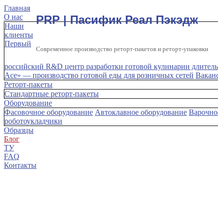
Главная
О нас
PRP | Пасифик Реал Пэкэдж
Наши
клиенты
Первый
Современное производство реторт-пакетов и реторт-упаковки
российский R&D центр разработки готовой кулинарии длитель
Ace» — производство готовой еды для розничных сетей
Вакан
Реторт-пакеты
Стандартные реторт-пакеты
Оборудование
Фасовочное оборудование
Автоклавное оборудование
Варочно
роботоукладчики
Образцы
Блог
ТУ
FAQ
Контакты