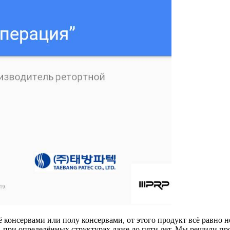
 консервами или полу консервами, от этого продукт всё равно н
и, при определённых структурах даже до пяти лет. Мы решили пр