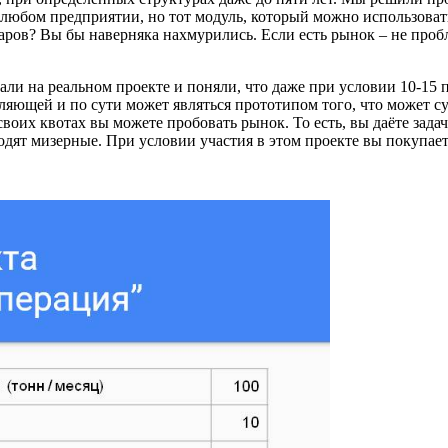
бом предприятии, но тот модуль, который можно использовать, е
ларов? Вы бы наверняка нахмурились. Если есть рынок – не пробл
ли на реальном проекте и поняли, что даже при условии 10-15 
ляющей и по сути может являться прототипом того, что может с
х своих квотах вы можете пробовать рынок. То есть, вы даёте за
одят мизерные. При условии участия в этом проекте вы покупаете