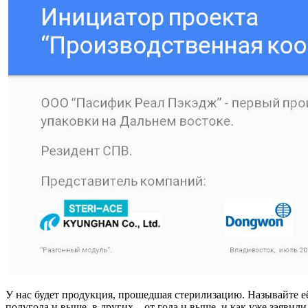
У нас будет продукция, прошедшая стерилизацию. Называйте её
полугода и выше, в других – от года и выше, и как уже заявил