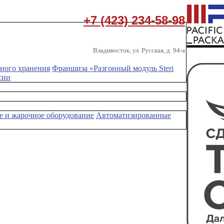
+7 (423) 234-58-98
Владивосток, ул. Русская, д. 94-а
ного хранения
Франшиза «Разгонный модуль Steri
сии
е и жарочное оборудование
Автоматизированные